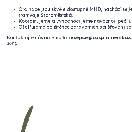
Nabízíme ranní i odpolední termíny.
Ordinace jsou skvěle dostupné MHD, nachází se je
tramvaje Staroměstská.
Koordinujeme a vyhodnocujeme návaznou péči u s
Ošetřujeme pojištěnce zdravotních pojišťoven i s
Kontaktujte nás na emailu
recepce@casplatnerska.c
16h).