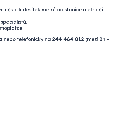
n několik desítek metrů od stanice metra či
pecialistů.
amoplátce.
z
nebo telefonicky na
244 464 012
(mezi 8h –